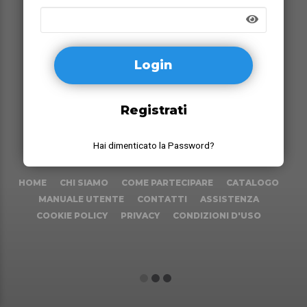
Registrati
Hai dimenticato la Password?
HOME
CHI SIAMO
COME PARTECIPARE
CATALOGO
MANUALE UTENTE
CONTATTI
ASSISTENZA
COOKIE POLICY
PRIVACY
CONDIZIONI D'USO
1
2
3